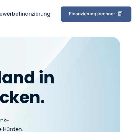
ewerbefinanzierung
Finanzierungsrechner
land in
ücken.
ank­
e Hürden.