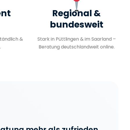
ent
Regional &
bundesweit
tändlich &
Stark in Püttlingen & im Saarland –
.
Beratung deutschlandweit online.
eratung mehr als zufrieden.