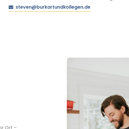
steven@burkartundkollegen.de
r Ort –