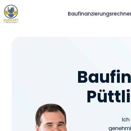
Baufinanzierungsrechne
Baufin
Püttl
Ich
genehmig