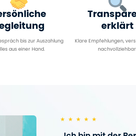
ersönliche
Transpar
egleitung
erklärt
spräch bis zur Auszahlung
Klare Empfehlungen, vers
lles aus einer Hand.
nachvollziehbar
★
★
★
★
★
„Ich bin mit der B